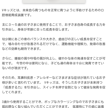
Vキッズとは、本来自ら育つものを正常に育つように手助けするための口
腔機能育成装置です。
主に３～５歳のお子さまに使用することで、お子さま自身の成長する力を
引き出し、身体が年齢に合った成長を促します。
幼少期にあごの骨のバランスや大きさ、歯並びの正しい成長を促すこと
で、噛み合わせが改善されるだけでなく、運動機能や理解力、発音の改善
などの効果も期待できます。
さらに、睡眠の質や呼吸の質が向上し、健やかな体の発達を促すことが可
能です。 今世の中は便利になり、子ども達の身体は十分に発育できてい
ないのが現状です。
そのため、耳鼻科疾患・アレルギーなどさまざまな症状が現れているお子
様が多いと言われています。 Vキッズは、そうしたお子さまが本来持つ
「成長する力」を引き出し、スイッチを押す役割となって健全な発育を促
してくれます。
3歳から使用することができ、ポップなカラーリングなのでお子さまにも
抵抗感なく取り組んでいただくことができます。 就寝時に下の歯に装着