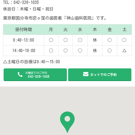
TEL：042-326-1035
休診日：木曜・日曜・祝日
東京都国分寺市恋ヶ窪の歯医者「神山歯科医院」です。
受付時間
月
火
水
木
金
土
9:40-13:00
◯
◯
◯
休
◯
◯
14:40-19:00
◯
◯
◯
休
◯
△
△土曜日の診療は9:40〜15:00
お電話でのご予約
ネットでのご予約
042-326-1035